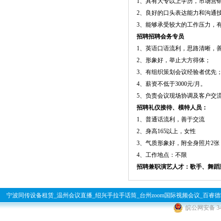
1、具有大专以上学历，市场营销
2、良好的口头表达能力和沟通
3、能够承受较大的工作压力，
招聘招聘会务专员
1、英语口语流利，思路清晰，
2、形象好，举止大方得体；
3、有组织策划会议经验者优先
4、薪资不低于3000元/月。
5、负责会议现场协调及客户交
招聘礼仪接待、模特人员：
1、普通话流利，善于交流
2、身高165以上，女性
3、气质形象好，附全身照片2张
4、工作地点：不限
招聘兼职演艺人才：歌手、舞蹈
宁波同传设备租赁_温州会议直播_绍兴手拉手话筒_台州zoom国际视频会议_百睿德宁波
皖公网安备 340