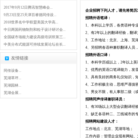
2017年9月12日腾讯智慧峰会...
企业招聘下列人才，请先将简历发至邮
9月23日至25天津百睿德同传设...
招聘外语笔译：
2018世界名中学联盟美国大学高...
1、本科以上学历，各类语种专
中日两国药物制剂和粒子设计研讨会...
2、有2年以上的翻译经验，翻译
全国碳市场能力建设高级培训班第三...
3、工作地址：北京、上海、芜
中美分布式能源可持续发展论坛在长...
4、另招聘各语种兼职翻译人员
招聘外语口译：
友情链接
1、本科学历或以上，2年以上
2、优秀的英语口笔译能力，发
同传设备...
3、具有良好的商务礼仪知识，
芜湖草坪...
4、工作积极主动，思维严谨缜
芜湖园林...
5、男女不限，有人事部二级（
芜湖会展...
招聘同声传译兼职译员：
1、有30场以上大型会议翻译经
2、缺乏各语种二、三线城市的
招聘网站建设人才：
工作地点：北京、芜湖等地；
工作内容：管理企业现有网站、